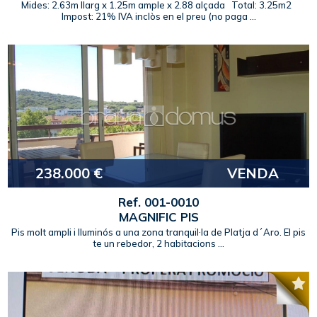
Mides: 2.63m llarg x 1.25m ample x 2.88 alçada Total: 3.25m2
Impost: 21% IVA inclòs en el preu (no paga ...
238.000 €
VENDA
Ref. 001-0010
MAGNIFIC PIS
Pis molt ampli i lluminós a una zona tranquil·la de Platja d´Aro. El pis
te un rebedor, 2 habitacions ...